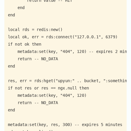
        return value -- HIT

    end

end

local rds = redis:new()

local ok, err = rds:connect("127.0.0.1", 6379)

if not ok then

    metadata:set(key, "404", 120) -- expires 2 minut
    return -- NO_DATA

end

res, err = rds:hget("upyun:" .. bucket, ":something"
if not res or res == ngx.null then

    metadata:set(key, "404", 120)

    return -- NO_DATA

end

metadata:set(key, res, 300) -- expires 5 minutes
